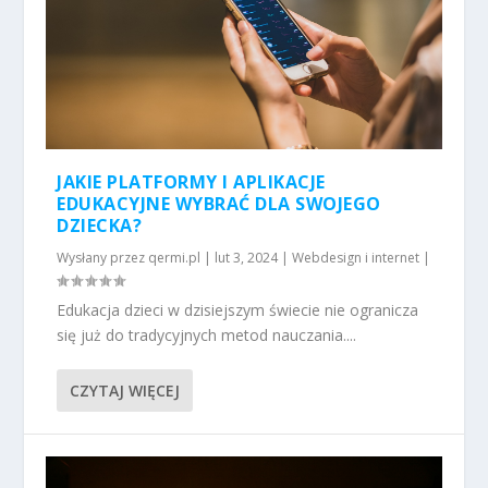
JAKIE PLATFORMY I APLIKACJE
EDUKACYJNE WYBRAĆ DLA SWOJEGO
DZIECKA?
Wysłany przez
qermi.pl
|
lut 3, 2024
|
Webdesign i internet
|
Edukacja dzieci w dzisiejszym świecie nie ogranicza
się już do tradycyjnych metod nauczania....
CZYTAJ WIĘCEJ