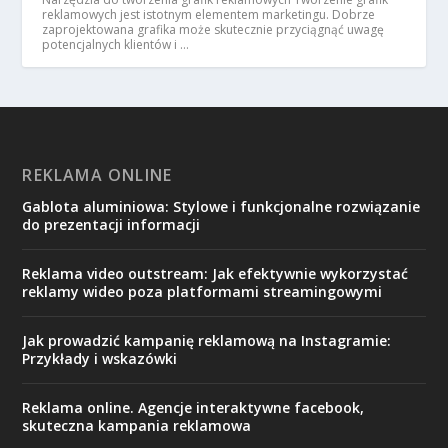
reklamowych jest istotnym elementem marketingu. Dobrze
zaprojektowana grafika może skutecznie przyciągnąć uwagę
potencjalnych klientów i …
REKLAMA ONLINE
Gablota aluminiowa: Stylowe i funkcjonalne rozwiązanie
do prezentacji informacji
Reklama video outstream: Jak efektywnie wykorzystać
reklamy wideo poza platformami streamingowymi
Jak prowadzić kampanię reklamową na Instagramie:
Przykłady i wskazówki
Reklama online. Agencje interaktywne facebook,
skuteczna kampania reklamowa