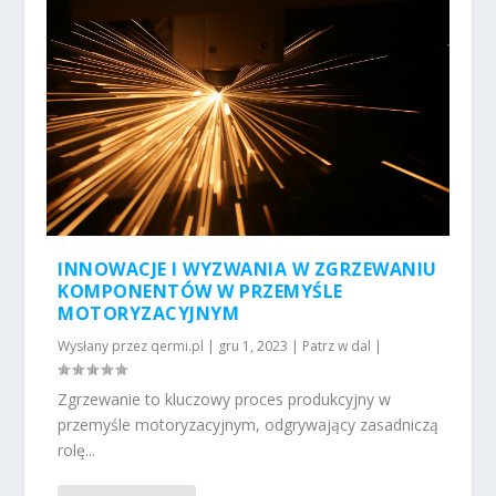
INNOWACJE I WYZWANIA W ZGRZEWANIU
KOMPONENTÓW W PRZEMYŚLE
MOTORYZACYJNYM
Wysłany przez
qermi.pl
|
gru 1, 2023
|
Patrz w dal
|
Zgrzewanie to kluczowy proces produkcyjny w
przemyśle motoryzacyjnym, odgrywający zasadniczą
rolę...