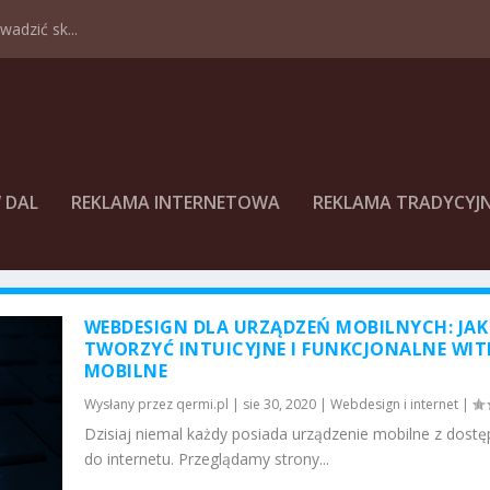
adzić sk...
 DAL
REKLAMA INTERNETOWA
REKLAMA TRADYCYJ
WEBDESIGN DLA URZĄDZEŃ MOBILNYCH: JAK
TWORZYĆ INTUICYJNE I FUNKCJONALNE WI
MOBILNE
Wysłany przez
qermi.pl
|
sie 30, 2020
|
Webdesign i internet
|
Dzisiaj niemal każdy posiada urządzenie mobilne z dost
do internetu. Przeglądamy strony...