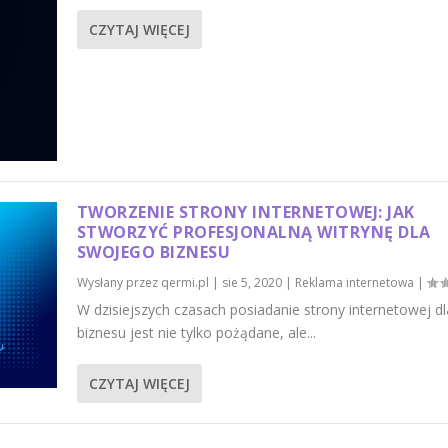
CZYTAJ WIĘCEJ
TWORZENIE STRONY INTERNETOWEJ: JAK
STWORZYĆ PROFESJONALNĄ WITRYNĘ DLA
SWOJEGO BIZNESU
Wysłany przez
qermi.pl
|
sie 5, 2020
|
Reklama internetowa
|
W dzisiejszych czasach posiadanie strony internetowej dl
biznesu jest nie tylko pożądane, ale...
CZYTAJ WIĘCEJ