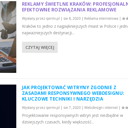
REKLAMY ŚWIETLNE KRAKÓW: PROFESJONALN
EFEKTOWNE ROZWIĄZANIA REKLAMOWE
Wysłany przez
qermi.pl
|
sie 8, 2020
|
Reklama internetowa
|
Kraków to jedno z najpiękniejszych miast w Polsce i jedn
najważniejszych destynacji...
CZYTAJ WIĘCEJ
JAK PROJEKTOWAĆ WITRYNY ZGODNIE Z
ZASADAMI RESPONSYWNEGO WEBDESIGNU:
KLUCZOWE TECHNIKI I NARZĘDZIA
Wysłany przez
qermi.pl
|
sie 7, 2020
|
Webdesign i internet
|
Projektowanie responsywnych witryn jest niezbędne w
dzisiejszych czasach, kiedy większość...