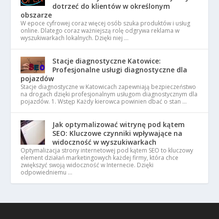
dotrzeć do klientów w określonym
obszarze
W epoce cyfrowej coraz więcej osób szuka produktów i usług
online. Dlatego coraz ważniejszą rolę odgrywa reklama w
wyszukiwarkach lokalnych. Dzięki niej …
Stacje diagnostyczne Katowice:
Profesjonalne usługi diagnostyczne dla
pojazdów
Stacje diagnostyczne w Katowicach zapewniają bezpieczeństwo
na drogach dzięki profesjonalnym usługom diagnostycznym dla
pojazdów. 1. Wstęp Każdy kierowca powinien dbać o stan …
Jak optymalizować witrynę pod kątem
SEO: Kluczowe czynniki wpływające na
widoczność w wyszukiwarkach
Optymalizacja strony internetowej pod kątem SEO to kluczowy
element działań marketingowych każdej firmy, która chce
zwiększyć swoją widoczność w Internecie. Dzięki
odpowiedniemu …