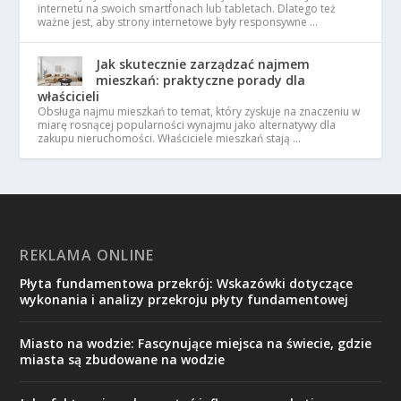
internetu na swoich smartfonach lub tabletach. Dlatego też
ważne jest, aby strony internetowe były responsywne …
Jak skutecznie zarządzać najmem
mieszkań: praktyczne porady dla
właścicieli
Obsługa najmu mieszkań to temat, który zyskuje na znaczeniu w
miarę rosnącej popularności wynajmu jako alternatywy dla
zakupu nieruchomości. Właściciele mieszkań stają …
REKLAMA ONLINE
Płyta fundamentowa przekrój: Wskazówki dotyczące
wykonania i analizy przekroju płyty fundamentowej
Miasto na wodzie: Fascynujące miejsca na świecie, gdzie
miasta są zbudowane na wodzie