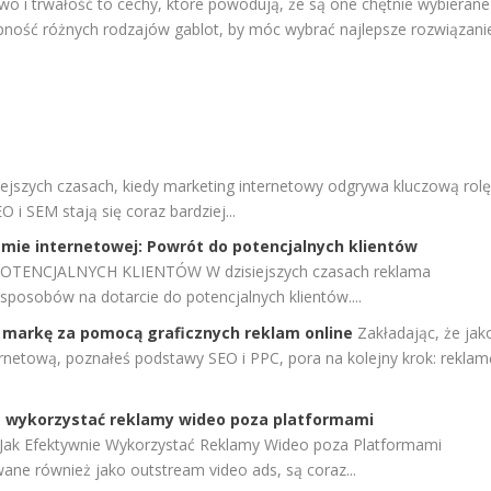
stwo i trwałość to cechy, które powodują, że są one chętnie wybierane
pność różnych rodzajów gablot, by móc wybrać najlepsze rozwiązani
iejszych czasach, kiedy marketing internetowy odgrywa kluczową rol
 i SEM stają się coraz bardziej...
amie internetowej: Powrót do potencjalnych klientów
ENCJALNYCH KLIENTÓW W dzisiejszych czasach reklama
sposobów na dotarcie do potencjalnych klientów....
 markę za pomocą graficznych reklam online
Zakładając, że jak
ernetową, poznałeś podstawy SEO i PPC, pora na kolejny krok: reklam
e wykorzystać reklamy wideo poza platformami
Jak Efektywnie Wykorzystać Reklamy Wideo poza Platformami
e również jako outstream video ads, są coraz...