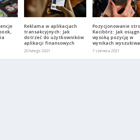
Pozycjonowanie str
gencje
Reklama w aplikacjach
Racibórz: Jak osiągn
book,
transakcyjnych: Jak
wysoką pozycję w
ia
dotrzeć do użytkowników
wynikach wyszukiwa
aplikacji finansowych
7 czerwca 2021
20 lutego 2021