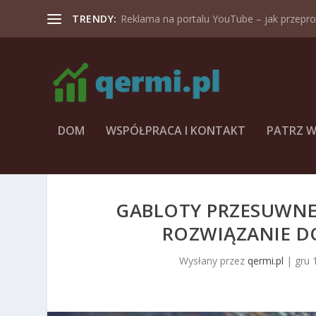
TRENDY:
Reklama na portalu YouTube – jak przeprow
DOM
WSPÓŁPRACA I KONTAKT
PATRZ W
GABLOTY PRZESUWNE
ROZWIĄZANIE DO
Wysłany przez
qermi.pl
|
gru 