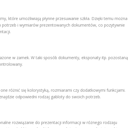
my, które umożliwiają płynne przesuwanie szkła. Dzięki temu można
h potrzeb i wymiarów prezentowanych dokumentów, co pozytywnie
tacji.
żone w zamek. W taki sposób dokumenty, eksponaty itp. pozostan
kontrolowany.
 one różnić się kolorystyką, rozmiarami czy dodatkowymi funkcjami.
znajdzie odpowiedni rodzaj gabloty do swoich potrzeb.
onalne rozwiązanie do prezentacji informacji w różnego rodzaju