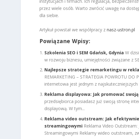
instytucjach i firmach. Ich regulacja, bezpieczeń
przez wiele osób. Warto zwrócić uwagę na dostę
dla siebie.
Artykuł powstał we współpracy z
nasz-ustron.pl
Powiązane Wpisy:
Szkolenia SEO i SEM Gdańsk, Gdynia
W dzis
w rozwoju biznesu, umiejętności związane z SEO
Najlepsze strategie remarketingu w rekl
REMARKETING – STRATEGIA POWROTU DO POT
internetowa jest jednym z najskuteczniejszych 
Reklama displayowa: Jak promować swoją
przedsiębiorca posiadasz już swoją stronę int
displayową. W tym...
Reklama video outstream: Jak efektywni
streamingowymi
Reklama Video Outstream: 
Streamingowymi Reklamy wideo outstream, zwan