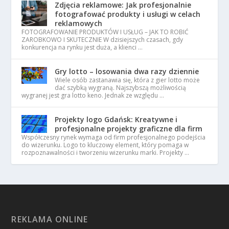
Zdjęcia reklamowe: Jak profesjonalnie
fotografować produkty i usługi w celach
reklamowych
FOTOGRAFOWANIE PRODUKTÓW I USŁUG – JAK TO ROBIĆ
ZAROBKOWO I SKUTECZNIE W dzisiejszych czasach, gdy
konkurencja na rynku jest duża, a klienci …
Gry lotto – losowania dwa razy dziennie
Wiele osób zastanawia się, która z gier lotto może
dać szybką wygraną. Najszybszą możliwością
wygranej jest gra lotto keno. Jednak ze względu …
Projekty logo Gdańsk: Kreatywne i
profesjonalne projekty graficzne dla firm
Współczesny rynek wymaga od firm profesjonalnego podejścia
do wizerunku. Logo to kluczowy element, który pomaga w
rozpoznawalności i tworzeniu wizerunku marki. Projekty …
REKLAMA ONLINE