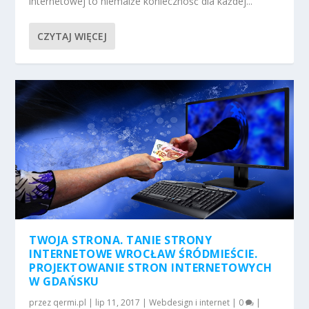
internetowej to niemalże konieczność dla każdej...
CZYTAJ WIĘCEJ
TWOJA STRONA. TANIE STRONY
INTERNETOWE WROCŁAW ŚRÓDMIEŚCIE.
PROJEKTOWANIE STRON INTERNETOWYCH
W GDAŃSKU
przez
qermi.pl
|
lip 11, 2017
|
Webdesign i internet
|
0
|