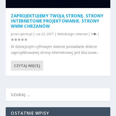
ZAPROJEKTUJEMY TWOJĄ STRONĘ. STRONY
INTERNETOWE PROJEKTOWANIE. STRONY
WWW CHRZANÓW
przez
qermi.pl
|
cze 22, 2017
|
Webdesign i internet
|
0
|
W dzisiejszym cyfrowym świecie posiadanie dobrze
zaprojektowanej strony internetowej jest kluczowe...
CZYTAJ WIĘCEJ
OSTATNIE WPISY