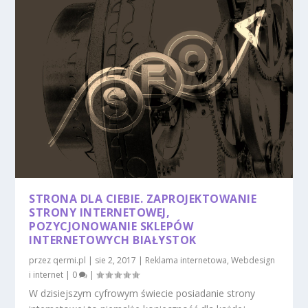
STRONA DLA CIEBIE. ZAPROJEKTOWANIE
STRONY INTERNETOWEJ,
POZYCJONOWANIE SKLEPÓW
INTERNETOWYCH BIAŁYSTOK
przez
qermi.pl
|
sie 2, 2017
|
Reklama internetowa
,
Webdesign
i internet
|
0
|
W dzisiejszym cyfrowym świecie posiadanie strony