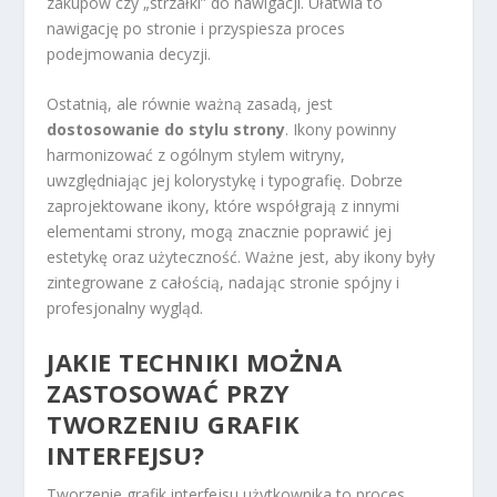
zakupów czy „strzałki” do nawigacji. Ułatwia to
nawigację po stronie i przyspiesza proces
podejmowania decyzji.
Ostatnią, ale równie ważną zasadą, jest
dostosowanie do stylu strony
. Ikony powinny
harmonizować z ogólnym stylem witryny,
uwzględniając jej kolorystykę i typografię. Dobrze
zaprojektowane ikony, które współgrają z innymi
elementami strony, mogą znacznie poprawić jej
estetykę oraz użyteczność. Ważne jest, aby ikony były
zintegrowane z całością, nadając stronie spójny i
profesjonalny wygląd.
JAKIE TECHNIKI MOŻNA
ZASTOSOWAĆ PRZY
TWORZENIU GRAFIK
INTERFEJSU?
Tworzenie grafik interfejsu użytkownika to proces,