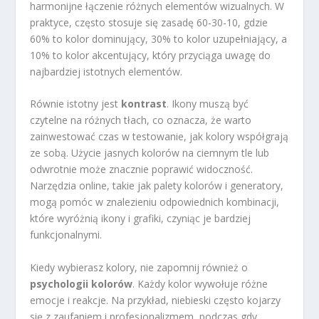
harmonijne łączenie różnych elementów wizualnych. W
praktyce, często stosuje się zasadę 60-30-10, gdzie
60% to kolor dominujący, 30% to kolor uzupełniający, a
10% to kolor akcentujący, który przyciąga uwagę do
najbardziej istotnych elementów.
Równie istotny jest
kontrast
. Ikony muszą być
czytelne na różnych tłach, co oznacza, że warto
zainwestować czas w testowanie, jak kolory współgrają
ze sobą. Użycie jasnych kolorów na ciemnym tle lub
odwrotnie może znacznie poprawić widoczność.
Narzędzia online, takie jak palety kolorów i generatory,
mogą pomóc w znalezieniu odpowiednich kombinacji,
które wyróżnią ikony i grafiki, czyniąc je bardziej
funkcjonalnymi.
Kiedy wybierasz kolory, nie zapomnij również o
psychologii kolorów
. Każdy kolor wywołuje różne
emocje i reakcje. Na przykład, niebieski często kojarzy
się z zaufaniem i profesjonalizmem, podczas gdy