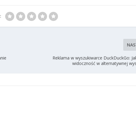
:
NAS
anie
Reklama w wyszukiwarce DuckDuckGo: Ja
widoczność w alternatywnej wy