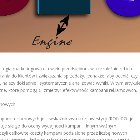
ategią marketingową dla wielu przedsiębiorstw, niezależnie od ich
rania do klientów i zwiększania sprzedaży. Jednakże, aby ocenić, czy
należy dokładnie i systematycznie analizować wyniki. W tym artykul
yczne, które pomogą Ci zmierzyć efektywność kampanii reklamowych.
lamowych
nii reklamowych jest wskaźnik zwrotu z inwestycji (ROI). ROI jest
suje się go do oceny wydajności kampanii. Innym ważnym
 czyli całkowite koszty kampanii podzielone przez liczbę nowych