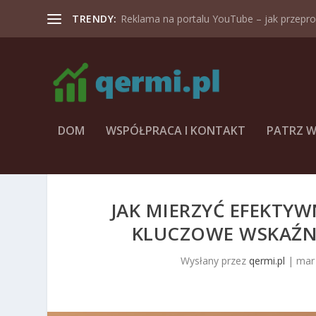
TRENDY:
Reklama na portalu YouTube – jak przeprow
DOM
WSPÓŁPRACA I KONTAKT
PATRZ W
JAK MIERZYĆ EFEKTY
KLUCZOWE WSKAŹNI
Wysłany przez
qermi.pl
|
mar