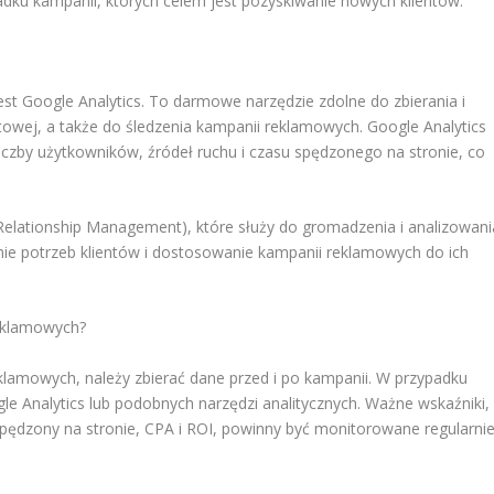
adku kampanii, których celem jest pozyskiwanie nowych klientów.
st Google Analytics. To darmowe narzędzie zdolne do zbierania i
etowej, a także do śledzenia kampanii reklamowych. Google Analytics
iczby użytkowników, źródeł ruchu i czasu spędzonego na stronie, co
lationship Management), które służy do gromadzenia i analizowani
nie potrzeb klientów i dostosowanie kampanii reklamowych do ich
reklamowych?
klamowych, należy zbierać dane przed i po kampanii. W przypadku
le Analytics lub podobnych narzędzi analitycznych. Ważne wskaźniki,
s spędzony na stronie, CPA i ROI, powinny być monitorowane regularnie