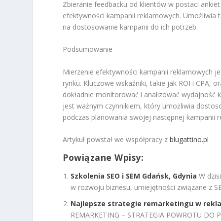
Zbieranie feedbacku od klientów w postaci anki
efektywności kampanii reklamowych. Umożliwia to
na dostosowanie kampanii do ich potrzeb.
Podsumowanie
Mierzenie efektywności kampanii reklamowych je
rynku. Kluczowe wskaźniki, takie jak ROI i CPA, o
dokładnie monitorować i analizować wydajność ka
jest ważnym czynnikiem, który umożliwia dostoso
podczas planowania swojej następnej kampanii 
Artykuł powstał we współpracy z
blugattino.pl
Powiązane Wpisy:
Szkolenia SEO i SEM Gdańsk, Gdynia
W dzis
w rozwoju biznesu, umiejętności związane z SEO
Najlepsze strategie remarketingu w rekl
REMARKETING – STRATEGIA POWROTU DO POT