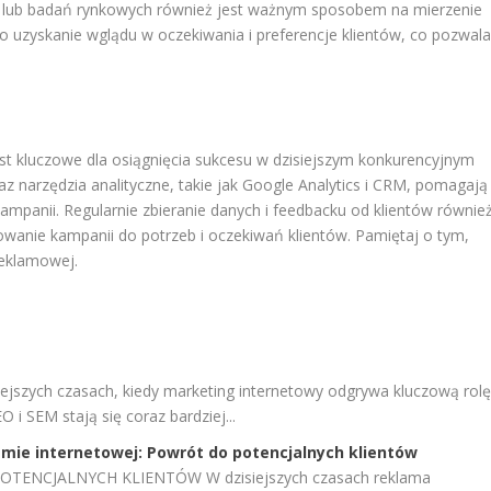
et lub badań rynkowych również jest ważnym sposobem na mierzenie
 uzyskanie wglądu w oczekiwania i preferencje klientów, co pozwal
st kluczowe dla osiągnięcia sukcesu w dzisiejszym konkurencyjnym
raz narzędzia analityczne, takie jak Google Analytics i CRM, pomagają
mpanii. Regularnie zbieranie danych i feedbacku od klientów równie
wanie kampanii do potrzeb i oczekiwań klientów. Pamiętaj o tym,
reklamowej.
iejszych czasach, kiedy marketing internetowy odgrywa kluczową rol
 i SEM stają się coraz bardziej...
amie internetowej: Powrót do potencjalnych klientów
ENCJALNYCH KLIENTÓW W dzisiejszych czasach reklama