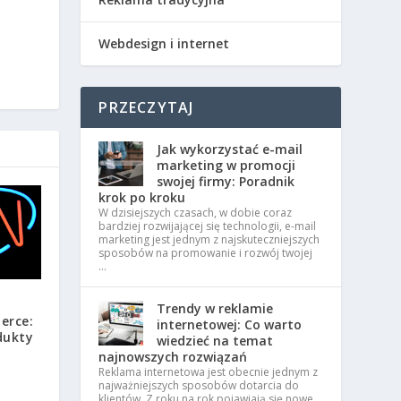
Webdesign i internet
PRZECZYTAJ
Jak wykorzystać e-mail
marketing w promocji
swojej firmy: Poradnik
krok po kroku
W dzisiejszych czasach, w dobie coraz
bardziej rozwijającej się technologii, e-mail
marketing jest jednym z najskuteczniejszych
sposobów na promowanie i rozwój twojej
…
Trendy w reklamie
erce:
internetowej: Co warto
dukty
wiedzieć na temat
najnowszych rozwiązań
Reklama internetowa jest obecnie jednym z
najważniejszych sposobów dotarcia do
klientów. Z roku na rok pojawiają się nowe