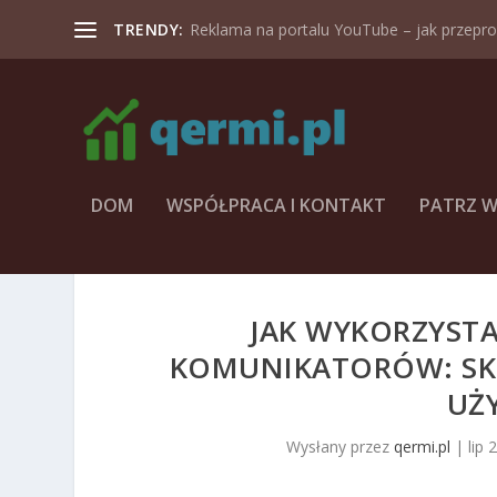
TRENDY:
Reklama na portalu YouTube – jak przeprow
DOM
WSPÓŁPRACA I KONTAKT
PATRZ W
JAK WYKORZYSTA
KOMUNIKATORÓW: SK
UŻ
Wysłany przez
qermi.pl
|
lip 