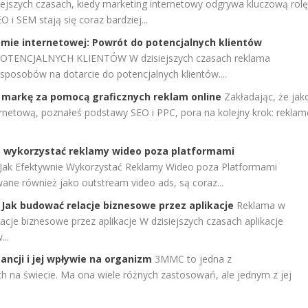
iejszych czasach, kiedy marketing internetowy odgrywa kluczową rol
 i SEM stają się coraz bardziej...
amie internetowej: Powrót do potencjalnych klientów
ENCJALNYCH KLIENTÓW W dzisiejszych czasach reklama
sposobów na dotarcie do potencjalnych klientów....
 markę za pomocą graficznych reklam online
Zakładając, że jak
ernetową, poznałeś podstawy SEO i PPC, pora na kolejny krok: reklam
e wykorzystać reklamy wideo poza platformami
Jak Efektywnie Wykorzystać Reklamy Wideo poza Platformami
e również jako outstream video ads, są coraz...
 Jak budować relacje biznesowe przez aplikacje
Reklama w
acje biznesowe przez aplikacje W dzisiejszych czasach aplikacje
..
ncji i jej wpływie na organizm
3MMC to jedna z
h na świecie. Ma ona wiele różnych zastosowań, ale jednym z jej