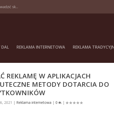
adzić sk...
 DAL
REKLAMA INTERNETOWA
REKLAMA TRADYCYJ
Ć REKLAMĘ W APLIKACJACH
UTECZNE METODY DOTARCIA DO
YTKOWNIKÓW
26, 2021
|
Reklama internetowa
|
0
|