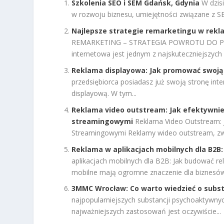
Szkolenia SEO i SEM Gdańsk, Gdynia
W dzis
w rozwoju biznesu, umiejętności związane z SEO
Najlepsze strategie remarketingu w rekl
REMARKETING – STRATEGIA POWROTU DO POT
internetowa jest jednym z najskuteczniejszych 
Reklama displayowa: Jak promować swoją
przedsiębiorca posiadasz już swoją stronę int
displayową. W tym...
Reklama video outstream: Jak efektywni
streamingowymi
Reklama Video Outstream: 
Streamingowymi Reklamy wideo outstream, zwan
Reklama w aplikacjach mobilnych dla B2B:
aplikacjach mobilnych dla B2B: Jak budować rel
mobilne mają ogromne znaczenie dla biznesów.
3MMC Wrocław: Co warto wiedzieć o substa
najpopularniejszych substancji psychoaktywnyc
najważniejszych zastosowań jest oczywiście...