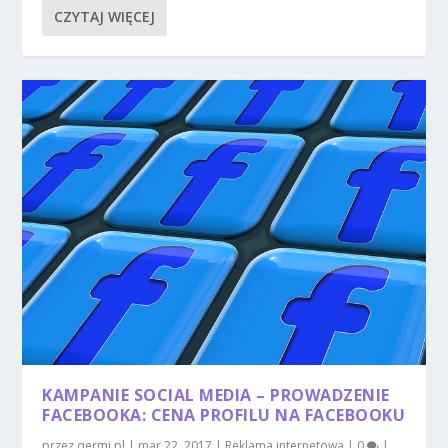
CZYTAJ WIĘCEJ
KAMPANIE SOCIAL MEDIA – PROWADZENIE
FACEBOOKA: CENA PROFILU NA FACEBOOKU
przez
qermi.pl
|
mar 22, 2017
|
Reklama internetowa
|
0
|