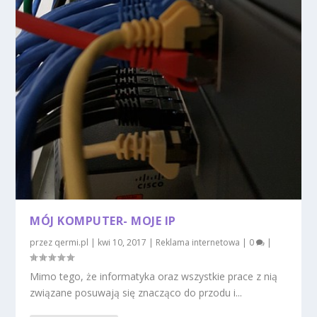
MÓJ KOMPUTER- MOJE IP
przez
qermi.pl
|
kwi 10, 2017
|
Reklama internetowa
|
0
|
Mimo tego, że informatyka oraz wszystkie prace z nią
związane posuwają się znacząco do przodu i...