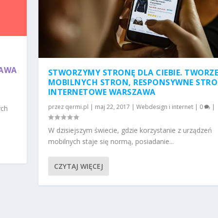
ZAWA
STWORZYMY STRONĘ DLA CIEBIE. TWORZE
MOBILNYCH STRON, RESPONSYWNE STR
INTERNETOWE WARSZAWA
przez
qermi.pl
|
maj 22, 2017
|
Webdesign i internet
|
0
|
ych
W dzisiejszym świecie, gdzie korzystanie z urządzeń
mobilnych staje się normą, posiadanie...
CZYTAJ WIĘCEJ