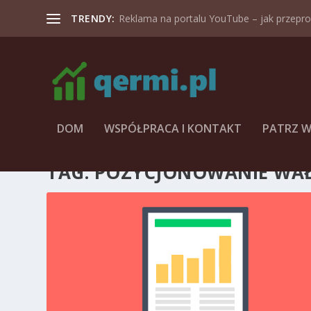
TRENDY:
Reklama na portalu YouTube – jak przeprow
DOM
WSPÓŁPRACA I KONTAKT
PATRZ W
TAG:
POZYCJONOWANIE WA