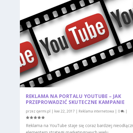
REKLAMA NA PORTALU YOUTUBE – JAK
PRZEPROWADZIĆ SKUTECZNE KAMPANIE
przez
qermi.pl
|
kwi 22, 2017
|
Reklama internetowa
|
0
|
Reklama na YouTube staje się coraz bardziej nieodłąc
elementem strategii marketingowych wielu...