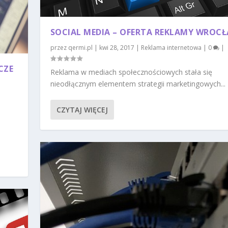
SOCIAL MEDIA – OFERTA REKLAMY WROC
przez
qermi.pl
|
kwi 28, 2017
|
Reklama internetowa
|
0
|
CZE
Reklama w mediach społecznościowych stała się
nieodłącznym elementem strategii marketingowych...
CZYTAJ WIĘCEJ