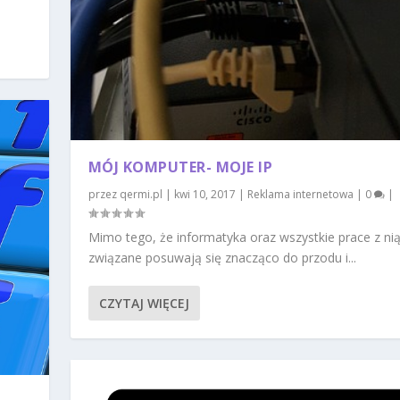
MÓJ KOMPUTER- MOJE IP
przez
qermi.pl
|
kwi 10, 2017
|
Reklama internetowa
|
0
|
Mimo tego, że informatyka oraz wszystkie prace z ni
związane posuwają się znacząco do przodu i...
CZYTAJ WIĘCEJ