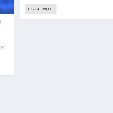
CZYTAJ WIĘCEJ
I
owym