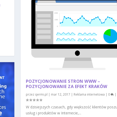
U
POZYCJONOWANIE STRON WWW –
POZYCJONOWANIE ZA EFEKT KRAKÓW
przez
qermi.pl
|
mar 12, 2017
|
Reklama internetowa
|
0
|
W dzisiejszych czasach, gdy większość klientów posz
usług i produktów w Internecie,...