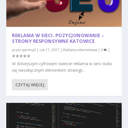
REKLAMA W SIECI. POZYCJONOWANIE –
STRONY RESPONSYWNE KATOWICE
przez
qermi.pl
|
cze 11, 2017
|
Reklama internetowa
|
0
|
W dzisiejszym cyfrowym świecie reklama w sieci stała
się nieodłącznym elementem strategii...
CZYTAJ WIĘCEJ