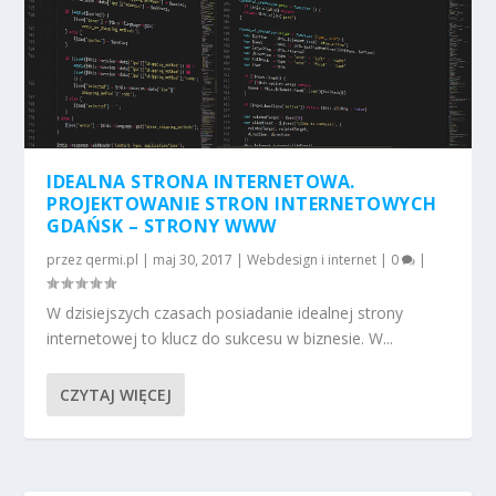
IDEALNA STRONA INTERNETOWA.
PROJEKTOWANIE STRON INTERNETOWYCH
GDAŃSK – STRONY WWW
przez
qermi.pl
|
maj 30, 2017
|
Webdesign i internet
|
0
|
W dzisiejszych czasach posiadanie idealnej strony
internetowej to klucz do sukcesu w biznesie. W...
CZYTAJ WIĘCEJ