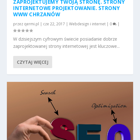
ZAPROJEKTUJEMY TWOJĄ STRONĘ. STRONY
INTERNETOWE PROJEKTOWANIE. STRONY
WWW CHRZANÓW
przez
qermi.pl
|
cze 22, 2017
|
Webdesign i internet
|
0
|
W dzisiejszym cyfrowym świecie posiadanie dobrze
zaprojektowanej strony internetowej jest kluczowe...
CZYTAJ WIĘCEJ