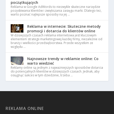
początkujących
Reklama w Google AdWords to niezwykle skuteczne narzędzie
pozyskiwania klientów i zwiększania zasięgu marki. Dlatego też,
warto poznać najlepsze sposoby na jej …
Reklama w internecie: Skuteczne metody
promocji i dotarcia do klientów online
W dzisiejszych czasach reklama internetowa jest kluczowym
elementem strategii marketingowej każdej firmy, niezależnie od
branży i wielkości przedsiębiorstwa. Przede wszystkim ze
względu …
Najnowsze trendy w reklamie online: Co
warto wiedzieć
Reklamy online są jednym z najważniejszych sposobów dotarcia
do potencjalnych klientów w dzisiejszych czasach. Jednak, aby
osiągnąć sukces w tym dziedzinie, trzeba …
REKLAMA ONLINE