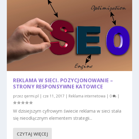
REKLAMA W SIECI. POZYCJONOWANIE –
STRONY RESPONSYWNE KATOWICE
przez
qermi.pl
|
cze 11, 2017
|
Reklama internetowa
|
0
|
W dzisiejszym cyfrowym świecie reklama w sieci stała
się nieodłącznym elementem strategii...
CZYTAJ WIĘCEJ