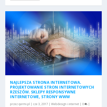
NAJLEPSZA STRONA INTERNETOWA.
PROJEKTOWANIE STRON INTERNETOWYCH
RZESZÓW. SKLEPY RESPONSYWNE
INTERNETOWE, STRONY WWW
przez
qermi.pl
|
cze 3, 2017
|
Webdesign i internet
|
0
|