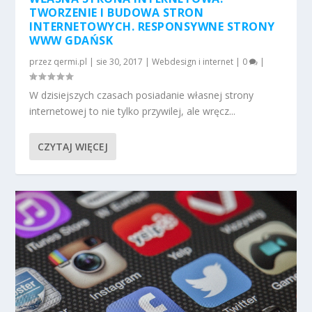
TWORZENIE I BUDOWA STRON
INTERNETOWYCH. RESPONSYWNE STRONY
WWW GDAŃSK
przez
qermi.pl
|
sie 30, 2017
|
Webdesign i internet
|
0
|
W dzisiejszych czasach posiadanie własnej strony
internetowej to nie tylko przywilej, ale wręcz...
CZYTAJ WIĘCEJ