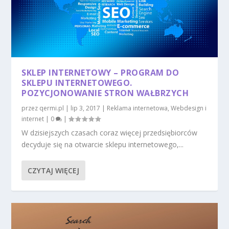
SKLEP INTERNETOWY – PROGRAM DO
SKLEPU INTERNETOWEGO.
POZYCJONOWANIE STRON WAŁBRZYCH
przez
qermi.pl
|
lip 3, 2017
|
Reklama internetowa
,
Webdesign i
internet
|
0
|
W dzisiejszych czasach coraz więcej przedsiębiorców
decyduje się na otwarcie sklepu internetowego,...
CZYTAJ WIĘCEJ