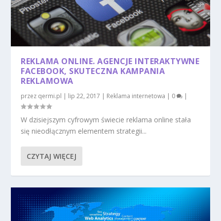
REKLAMA ONLINE. AGENCJE INTERAKTYWNE
FACEBOOK, SKUTECZNA KAMPANIA
REKLAMOWA
przez
qermi.pl
|
lip 22, 2017
|
Reklama internetowa
|
0
|
W dzisiejszym cyfrowym świecie reklama online stała
się nieodłącznym elementem strategii...
CZYTAJ WIĘCEJ