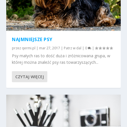
NAJMNIEJSZE PSY
przez
qermi.pl
|
mar 27, 2017
|
Patrz w dal
|
0
|
Psy małych ras to dość duża i zróżnicowana grupa, w
której można znaleźć psy ras towarzyszących...
CZYTAJ WIĘCEJ