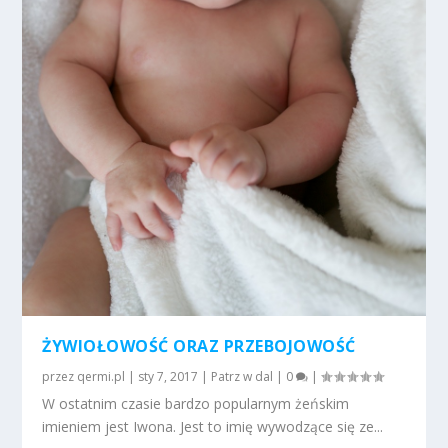
ŻYWIOŁOWOŚĆ ORAZ PRZEBOJOWOŚĆ
przez
qermi.pl
|
sty 7, 2017
|
Patrz w dal
|
0
|
W ostatnim czasie bardzo popularnym żeńskim
imieniem jest Iwona. Jest to imię wywodzące się ze...