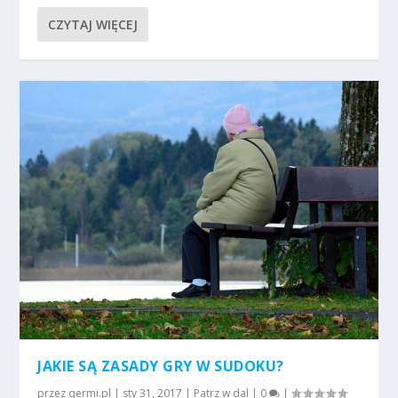
CZYTAJ WIĘCEJ
JAKIE SĄ ZASADY GRY W SUDOKU?
przez
qermi.pl
|
sty 31, 2017
|
Patrz w dal
|
0
|