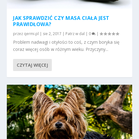
JAK SPRAWDZIĆ CZY MASA CIAŁA JEST
PRAWIDŁOWA?
przez
qermi.pl
|
sie 2, 2017
|
Patrz w dal
|
0
|
Problem nadwagi i otyłości to coś, z czym boryka się
coraz więcej osób w różnym wieku. Przyczyny...
CZYTAJ WIĘCEJ