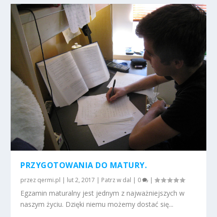
PRZYGOTOWANIA DO MATURY.
przez
qermi.pl
|
lut 2, 2017
|
Patrz w dal
|
0
|
Egzamin maturalny jest jednym z najważniejszych w
naszym życiu. Dzięki niemu możemy dostać się...