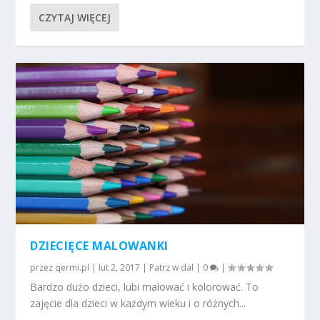
CZYTAJ WIĘCEJ
DZIECIĘCE MALOWANKI
przez
qermi.pl
|
lut 2, 2017
|
Patrz w dal
|
0
|
Bardzo dużo dzieci, lubi malować i kolorować. To
zajęcie dla dzieci w każdym wieku i o różnych...