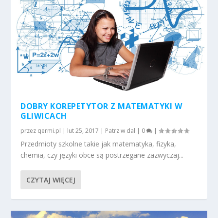
DOBRY KOREPETYTOR Z MATEMATYKI W
GLIWICACH
przez
qermi.pl
|
lut 25, 2017
|
Patrz w dal
|
0
|
Przedmioty szkolne takie jak matematyka, fizyka,
chemia, czy języki obce są postrzegane zazwyczaj...
CZYTAJ WIĘCEJ